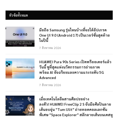
หัวข้อทั้งหมด
มือถือ Samsung รุ่นไหนบ้างที่จะได้อัปเกรด
One UI 9.0 (Android 17) เป็นเวอร์ชั่นสุดท้าย
ในปีนี้
7 สิงหาคม 2026
HUAWEI Pura 90s Series เปิดพรีออเดอร์แล้ว
วันนี้ ชูที่สุดแห่งนวัตกรรมการถ่ายภาพ
พร้อม AI อัจฉริยะและความแรงระดับ 5G
Advanced
7 สิงหาคม 2026
เมื่อเทคโนโลยีผสานศิลปะอย่าง
ลงตัว! HUAWEI FreeClip 2 S จับมือศิลปินลาย
เส้นอบอุ่น “Tum Ulit” ถ่ายทอดคอลเลกชัน
พิเศษ “Space Explorer” สลักลายเส้นบนเคสหู