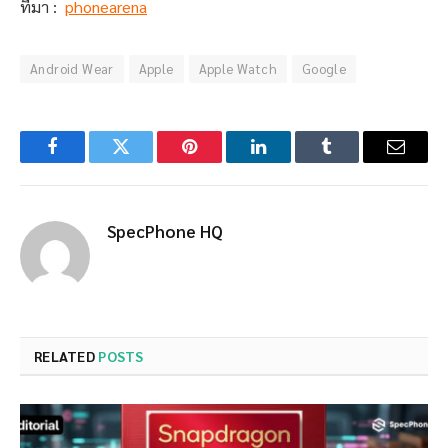
ที่มา :
phonearena
Android Wear
Apple
Apple Watch
Google
Facebook
Twitter
Pinterest
LinkedIn
Tumblr
Email
SpecPhone HQ
RELATED
POSTS