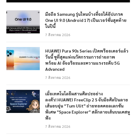
มือถือ Samsung รุ่นไหนบ้างที่จะได้อัปเกรด
One UI 9.0 (Android 17) เป็นเวอร์ชั่นสุดท้าย
ในปีนี้
7 สิงหาคม 2026
HUAWEI Pura 90s Series เปิดพรีออเดอร์แล้ว
วันนี้ ชูที่สุดแห่งนวัตกรรมการถ่ายภาพ
พร้อม AI อัจฉริยะและความแรงระดับ 5G
Advanced
7 สิงหาคม 2026
เมื่อเทคโนโลยีผสานศิลปะอย่าง
ลงตัว! HUAWEI FreeClip 2 S จับมือศิลปินลาย
เส้นอบอุ่น “Tum Ulit” ถ่ายทอดคอลเลกชัน
พิเศษ “Space Explorer” สลักลายเส้นบนเคสหู
ฟัง
7 สิงหาคม 2026