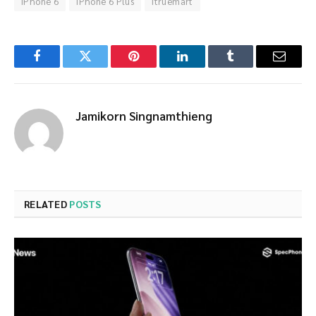
iPhone 6
iPhone 6 Plus
itruemart
Facebook
Twitter
Pinterest
LinkedIn
Tumblr
Email
Jamikorn Singnamthieng
RELATED
POSTS