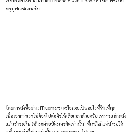
เรียบร้อย ในราคาเท่ากับ iPhone 6 และ iPhone 6 Plus ที่ซื้อกับ
ทรูมูฟเอชเลยครับ
โดยการสั่งซื้อผ่าน iTruemart เหมือนจะเป็นอะไรที่ฟินที่สุด
เนื่องจากว่าเราไม่ต้องไปต่อคิวให้เสียเวลาด้วยครับ เพราะแค่กดสั่ง
แล้วชำระเงิน (ชำระผ่ายบัตรเครดิตเท่านั้น) ที่เหลือก็แค่นั่งรอให้
เครื่องมาส่งที่บ้านเท่านั้นเอง สะดวกสุดๆ ไปเลย