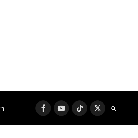
รา
Facebook
YouTube
TikTok
X
(Twitter)