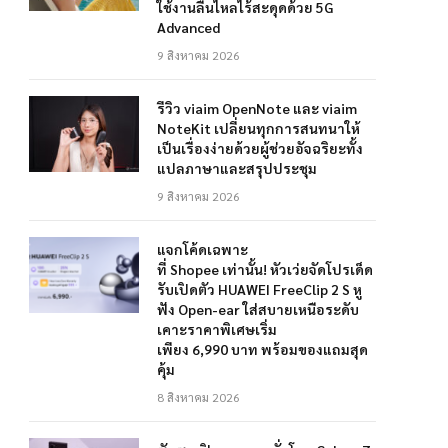
ใช้งานลื่นไหลไร้สะดุดด้วย 5G
Advanced
9 สิงหาคม 2026
รีวิว viaim OpenNote และ viaim
NoteKit เปลี่ยนทุกการสนทนาให้
เป็นเรื่องง่ายด้วยผู้ช่วยอัจฉริยะทั้ง
แปลภาษาและสรุปประชุม
9 สิงหาคม 2026
แจกโค้ดเฉพาะ
ที่ Shopee เท่านั้น! หัวเว่ยจัดโปรเด็ด
รับเปิดตัว HUAWEI FreeClip 2 S หู
ฟัง Open-ear ใส่สบายเหนือระดับ
เคาะราคาพิเศษเริ่ม
เพียง 6,990 บาท พร้อมของแถมสุด
คุ้ม
8 สิงหาคม 2026