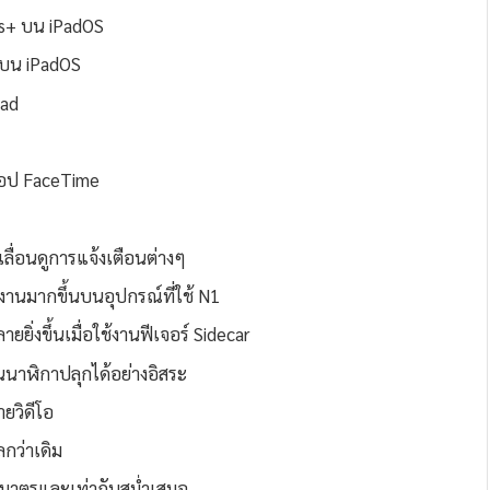
ws+ บน iPadOS
าบน iPadOS
Pad
นแอป FaceTime
ลื่อนดูการแจ้งเตือนต่างๆ
งานมากขึ้นบนอุปกรณ์ที่ใช้ N1
่งขึ้นเมื่อใช้งานฟีเจอร์ Sidecar
นาฬิกาปลุกได้อย่างอิสระ
ายวิดีโอ
กว่าเดิม
มมาตรและเท่ากันสม่ำเสมอ