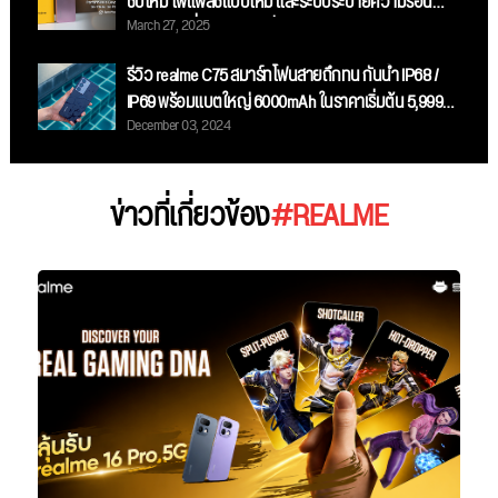
ชิปใหม่ ไฟแฟลชแบบใหม่ และระบบระบายความร้อน
March 27, 2025
ขนาดใหญ่ที่สุด ในราคาเริ่มต้น 11,999 บาท
รีวิว realme C75 สมาร์ทโฟนสายถึกทน กันน้ำ IP68 /
IP69 พร้อมแบตใหญ่ 6000mAh ในราคาเริ่มต้น 5,999
December 03, 2024
บาท
ข่าวที่เกี่ยวข้อง
#REALME