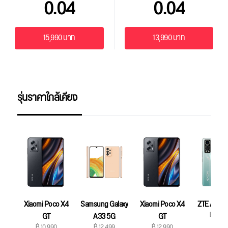
0.04
0.04
15,990 บาท
13,990 บาท
รุ่นราคาใกล้เคียง
Xiaomi Poco X4
Samsung Galaxy
Xiaomi Poco X4
ZTE Axon 
฿ 12,9
GT
A33 5G
GT
฿ 10,990
฿ 12,499
฿ 12,990