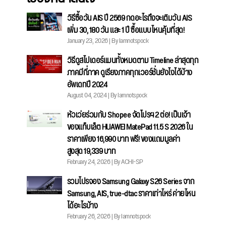
วิธีซื้อวัน AIS ปี 2569 กดอะไรถึงจะเติมวัน AIS
เพิ่ม 30, 180 วัน และ 1 ปี ซื้อแบบไหนคุ้มที่สุด!
January 23, 2026 | By Iamnotspock
วิธีดูสไปเดอร์แมนทั้งหมดตาม Timeline ล่าสุดทุก
ภาคมีกี่ภาค ดูเรียงภาคทุกเวอร์ชั่นยังไงได้บ้าง
อัพเดทปี 2024
August 04, 2024 | By Iamnotspock
หัวเว่ยร่วมกับ Shopee จัดโปรฯ 2 ต่อ! เป็นเจ้า
ของแท็บเล็ต HUAWEI MatePad 11.5 S 2026 ใน
ราคาเพียง 16,990 บาท ฟรี! ของแถมมูลค่า
สูงสุด 19,339 บาท
February 24, 2026 | By ACHI-SP
รวมโปรจอง Samsung Galaxy S26 Series จาก
Samsung, AIS, true-dtac ราคาเท่าไหร่ ค่ายไหน
ได้อะไรบ้าง
February 26, 2026 | By Iamnotspock