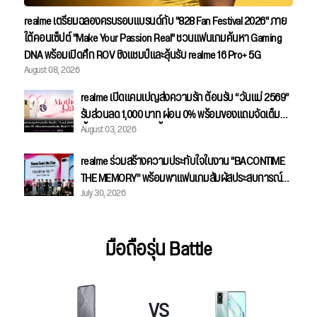
realme เตรียมฉลองครบรอบแบรนด์กับ "828 Fan Festival 2026" ภาย
ใต้คอนเซ็ปต์ "Make Your Passion Real" ชวนแฟนเกมค้นหา Gaming
DNA พร้อมเปิดศึก ROV ชิงแชมป์และลุ้นรับ realme 16 Pro+ 5G
August 08, 2026
realme เปิดแคมเปญส่งความรัก ต้อนรับ “วันแม่ 2569”
รับส่วนลด 1,000 บาท ผ่อน 0% พร้อมของแถมจัดเต็ม
August 03, 2026
ตั้งแต่ 1-14 สิงหาคมนี้
realme ร่วมสร้างความประทับใจในงาน "BACONTIME
THE MEMORY” พร้อมพาแฟนเกมสัมผัสประสบการณ์
July 30, 2026
Gaming Master อย่างใกล้ชิด
มือถือรุ่น Battle
VS