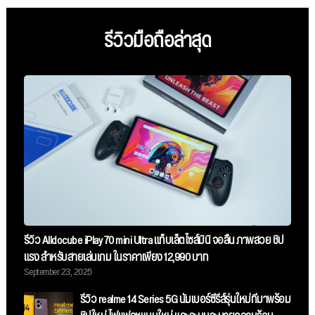
รีวิวมือถือล่าสุด
รีวิว Alldocube iPlay 70 mini Ultra แท็บเล็ตไซส์มินิ จอลื่น ภาพสวย ชิป
แรง สำหรับสายเล่นเกม ในราคาเพียง 12,990 บาท
September 23, 2025
รีวิว realme 14 Series 5G นัมเบอร์ซีรี่ส์รุ่นใหม่ที่มาพร้อม