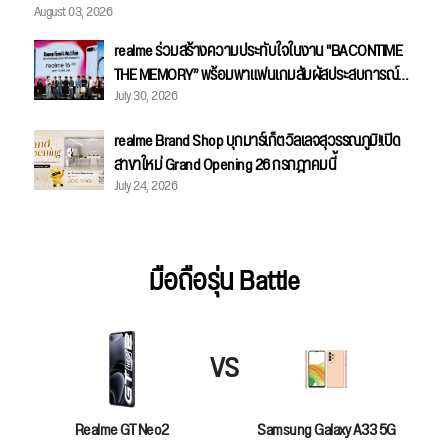
August 03, 2026
realme ร่วมสร้างความประทับใจในงาน "BACONTIME
THE MEMORY” พร้อมพาแฟนเกมสัมผัสประสบการณ์
July 30, 2026
Gaming Master อย่างใกล้ชิด
realme Brand Shop บุกมาร์เก็ตวิลเลจสุวรรณภูมิ!เปิด
สาขาใหม่ Grand Opening 26 กรกฎาคมนี้
July 24, 2026
มือถือรุ่น Battle
VS
Realme GT Neo2
Samsung Galaxy A33 5G