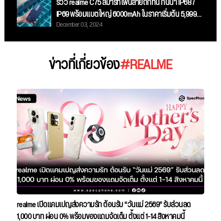
รีวิว realme C75 สมาร์ทโฟนสายถึกทน กันน้ำ IP68 /
IP69 พร้อมแบตใหญ่ 6000mAh ในราคาเริ่มต้น 5,999
December 03, 2024
บาท
ข่าวที่เกี่ยวข้อง
#REALME
realme เปิดแคมเปญส่งความรัก ต้อนรับ “วันแม่ 2569” รับส่วนลด
1,000 บาท ผ่อน 0% พร้อมของแถมจัดเต็ม ตั้งแต่ 1-14 สิงหาคมนี้