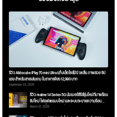
รีวิว Alldocube iPlay 70 mini Ultra แท็บเล็ตไซส์มินิ จอลื่น ภาพสวย ชิป
แรง สำหรับสายเล่นเกม ในราคาเพียง 12,990 บาท
September 23, 2025
รีวิว realme 14 Series 5G นัมเบอร์ซีรี่ส์รุ่นใหม่ที่มาพร้อม
ชิปใหม่ ไฟแฟลชแบบใหม่ และระบบระบายความร้อน
March 27, 2025
ขนาดใหญ่ที่สุด ในราคาเริ่มต้น 11,999 บาท