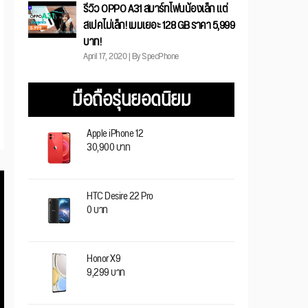
รีวิว OPPO A31 สมาร์ทโฟนน้องเล็ก แต่
สเปคไม่เล็ก! เมมเยอะ 128 GB ราคา 5,999
บาท!
April 17, 2020 | By SpecPhone
มือถือรุ่นยอดนิยม
Apple iPhone 12
30,900 บาท
HTC Desire 22 Pro
0 บาท
Honor X9
9,299 บาท