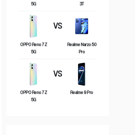
5G
3T
VS
OPPO Reno 7 Z
Realme Narzo 50
5G
Pro
VS
OPPO Reno 7 Z
Realme 9 Pro
5G