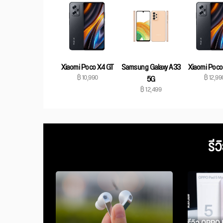
Xiaomi Poco X4 GT
Samsung Galaxy A33
Xiaomi Poco
฿ 10,990
฿ 12,99
5G
฿ 12,499
รีว