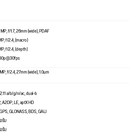
 MP, f/1.7, 26mm (wide), PDAF
MP, f/2.4, (macro)
MP, f/2.4, (depth)
80p@30fps
 MP, f/2.4, 27mm (wide), 1.0µm
2.11 a/b/g/n/ac, dual-b
2, A2DP, LE, aptX HD
GPS, GLONASS, BDS, GALI
งรับ
งรับ