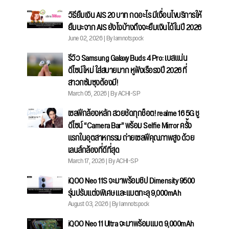
วิธียืมเงิน AIS 20 บาท กดอะไร มีเงื่อนไขบริการให้
ยืมนะจาก AIS ยังไงบ้างถึงจะยืมเงินได้ในปี 2026
June 02, 2026 | By Iamnotspock
รีวิว Samsung Galaxy Buds 4 Pro: เบสแน่น
ดีไซน์ใหม่ ใส่สบายมาก หูฟังเรือธงปี 2026 ที่
สาวกซัมซุงต้องมี!
March 05, 2026 | By ACHI-SP
เซลฟีกล้องหลัก สวยชัดทุกช็อต! realme 16 5G ชู
ดีไซน์ “Camera Bar” พร้อม Selfie Mirror ครั้ง
แรกในอุตสาหกรรม ถ่ายเซลฟีคุณภาพสูง ด้วย
เลนส์กล้องที่ดีที่สุด
March 17, 2026 | By ACHI-SP
iQOO Neo 11S จะมาพร้อมชิป Dimensity 9500
รุ่นปรับแต่งพิเศษ และแบตทะลุ 9,000mAh
August 03, 2026 | By Iamnotspock
iQOO Neo 11 Ultra จะมาพร้อมแบต 9,000mAh