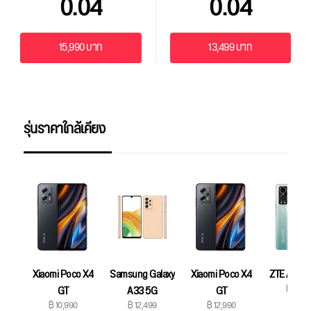
0.04
0.04
15,990 บาท
13,499 บาท
รุ่นราคาใกล้เคียง
Xiaomi Poco X4
Samsung Galaxy
Xiaomi Poco X4
ZTE Axon 
฿ 12,9
GT
A33 5G
GT
฿ 10,990
฿ 12,499
฿ 12,990