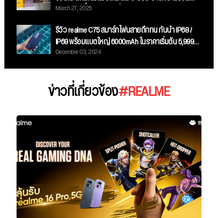
March 27, 2025
ขนาดใหญ่ที่สุด ในราคาเริ่มต้น 11,999 บาท
รีวิว realme C75 สมาร์ทโฟนสายถึกทน กันน้ำ IP68 /
IP69 พร้อมแบตใหญ่ 6000mAh ในราคาเริ่มต้น 5,999
December 03, 2024
บาท
ข่าวที่เกี่ยวข้อง
#REALME