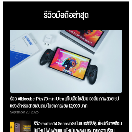
รีวิวมือถือล่าสุด
รีวิว Alldocube iPlay 70 mini Ultra แท็บเล็ตไซส์มินิ จอลื่น ภาพสวย ชิป
แรง สำหรับสายเล่นเกม ในราคาเพียง 12,990 บาท
September 23, 2025
รีวิว realme 14 Series 5G นัมเบอร์ซีรี่ส์รุ่นใหม่ที่มาพร้อม
ชิปใหม่ ไฟแฟลชแบบใหม่ และระบบระบายความร้อน