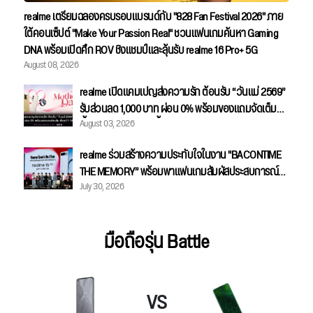
realme เตรียมฉลองครบรอบแบรนด์กับ "828 Fan Festival 2026" ภาย
ใต้คอนเซ็ปต์ "Make Your Passion Real" ชวนแฟนเกมค้นหา Gaming
DNA พร้อมเปิดศึก ROV ชิงแชมป์และลุ้นรับ realme 16 Pro+ 5G
August 08, 2026
realme เปิดแคมเปญส่งความรัก ต้อนรับ “วันแม่ 2569”
รับส่วนลด 1,000 บาท ผ่อน 0% พร้อมของแถมจัดเต็ม
August 03, 2026
ตั้งแต่ 1-14 สิงหาคมนี้
realme ร่วมสร้างความประทับใจในงาน "BACONTIME
THE MEMORY” พร้อมพาแฟนเกมสัมผัสประสบการณ์
July 30, 2026
Gaming Master อย่างใกล้ชิด
มือถือรุ่น Battle
VS