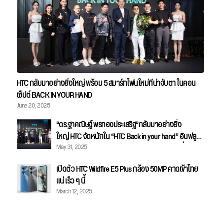
HTC กลับมาอย่างยิ่งใหญ่ พร้อม 5 สมาร์ทโฟนใหม่ที่น่าจับตา ในคอน
เซ็ปต์ BACK IN YOUR HAND
June 20, 2025
“ดร.ฐาคณิษฐ์ พรทองประเสริฐ”กลับมาอย่างยิ่ง
ใหญ่ HTC จัดหนักใน “HTC Back in your hand” อินฟลูฯ
May 31, 2025
รวมตัวคึกคักเพราะรัก Smartphone ในตำนานที่คิดถึง
เปิดตัว HTC Wildfire E5 Plus กล้อง 50MP คาดเข้าไทย
แน่ เร็ว ๆ นี้
March 12, 2025