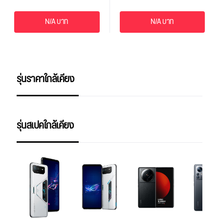
N/A บาท
N/A บาท
รุ่นราคาใกล้เคียง
รุ่นสเปคใกล้เคียง