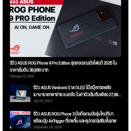
รีวิว ASUS ROG Phone 9 Pro Edition สุดยอดเกมมิ่งโฟนปี 2025 ใน
ราคาเริ่มต้น 39,990 บาท
February 13, 2025
รีวิว ASUS Vivobook S 14 OLED โน๊ตบุ๊คทรงพลัง
เบาบาง พกพาง่าย แบตอึด ในค่าตัวเริ่มต้นเพียง 27,990
July 06, 2024
บาท
รีวิว ASUS ROG Phone 3 มือถือเกมมิ่งรุ่นใหม่ที่มา
พร้อมปุ่ม AirTrigger ที่เทพขึ้น และอุปกรณ์เสริมขั้นเทพ
September 29, 2020