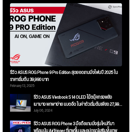
รีวิว ASUS ROG Phone 9 Pro Edition สุดยอดเกมมิ่งโฟนปี 2025 ใน
ราคาเริ่มต้น 39,990 บาท
February 13, 2025
รีวิว ASUS Vivobook S 14 OLED โน๊ตบุ๊คทรงพลัง
เบาบาง พกพาง่าย แบตอึด ในค่าตัวเริ่มต้นเพียง 27,990
July 06, 2024
บาท
รีวิว ASUS ROG Phone 3 มือถือเกมมิ่งรุ่นใหม่ที่มา
พร้อมปุ่ม AirTrigger ที่เทพขึ้น และอุปกรณ์เสริมขั้นเทพ