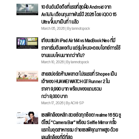
10 อันดับมือถือที่แรงที่สุดฝั่ง Android จาก
AnTuTu เดือนกุมภาพันธ์ปี 2026 โดย iQOO 15
Ultra ขึ้นมาเป็นที่ 1 แล้ว
March 05, 2026 | By Iamnotspock
เทียบสเปค iPad Air M4 vs MacBook Neo ที่มี
ราคาเริ่มต้นพอกัน แต่รุ่นไหนจะตอบโจทย์การใช้
งานแบบไหนมากกว่ากัน?
March 10, 2026 | By Iamnotspock
สายสปอร์ตห้ามพลาด! โปรแรงที่ Shopee เป็น
เจ้าของ HUAWEI WATCH GT Runner 2 ใน
ราคา 9,990 บาท พร้อมของแถมรวม
กว่า 8,000 บาท
March 17, 2026 | By ACHI-SP
เซลฟีกล้องหลัก สวยชัดทุกช็อต! realme 16 5G ชู
ดีไซน์ “Camera Bar” พร้อม Selfie Mirror ครั้ง
แรกในอุตสาหกรรม ถ่ายเซลฟีคุณภาพสูง ด้วย
เลนส์กล้องที่ดีที่สุด