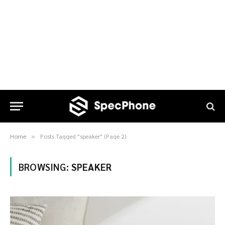
Home
Posts Tagged "speaker" (Page 2)
»
BROWSING:
SPEAKER