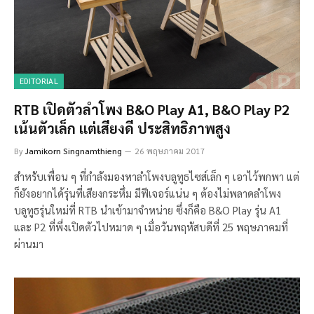
EDITORIAL
RTB เปิดตัวลำโพง B&O Play A1, B&O Play P2
เน้นตัวเล็ก แต่เสียงดี ประสิทธิภาพสูง
By
Jamikorn Singnamthieng
26 พฤษภาคม 2017
สำหรับเพื่อน ๆ ที่กำลังมองหาลำโพงบลูทูธไซส์เล็ก ๆ เอาไว้พกพา แต่
ก็ยังอยากได้รุ่นที่เสียงกระหึ่ม มีฟีเจอร์แน่น ๆ ต้องไม่พลาดลำโพง
บลูทูธรุ่นใหม่ที่ RTB นำเข้ามาจำหน่าย ซึ่งก็คือ B&O Play รุ่น A1
และ P2 ที่พึ่งเปิดตัวไปหมาด ๆ เมื่อวันพฤหัสบดีที่ 25 พฤษภาคมที่
ผ่านมา