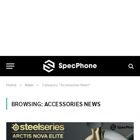
Home
News
Category: "Accessories News"
»
»
BROWSING:
ACCESSORIES NEWS