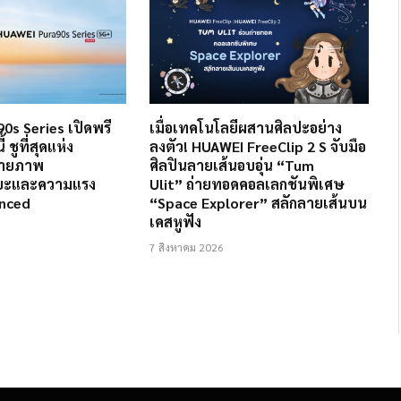
0s Series เปิดพรี
เมื่อเทคโนโลยีผสานศิลปะอย่าง
้ ชูที่สุดแห่ง
ลงตัว! HUAWEI FreeClip 2 S จับมือ
่ายภาพ
ศิลปินลายเส้นอบอุ่น “Tum
ริยะและความแรง
Ulit” ถ่ายทอดคอลเลกชันพิเศษ
anced
“Space Explorer” สลักลายเส้นบน
เคสหูฟัง
7 สิงหาคม 2026