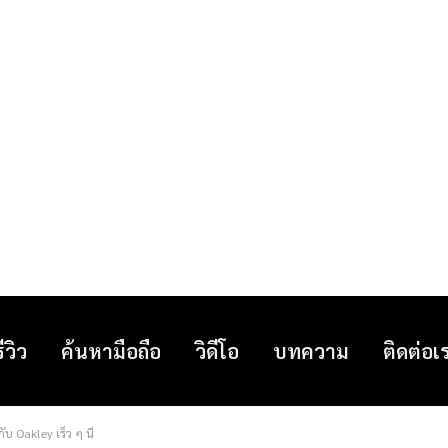
รีวิว
ค้นหามือถือ
วิดีโอ
บทความ
ติดต่อเ
บ Oakley เร็ว ๆ นี้