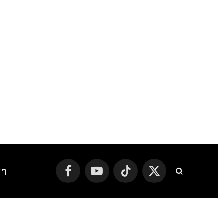
รา
Facebook
YouTube
TikTok
X
(Twitter)