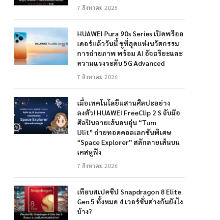
7 สิงหาคม 2026
HUAWEI Pura 90s Series เปิดพรีออ
เดอร์แล้ววันนี้ ชูที่สุดแห่งนวัตกรรม
การถ่ายภาพ พร้อม AI อัจฉริยะและ
ความแรงระดับ 5G Advanced
7 สิงหาคม 2026
เมื่อเทคโนโลยีผสานศิลปะอย่าง
ลงตัว! HUAWEI FreeClip 2 S จับมือ
ศิลปินลายเส้นอบอุ่น “Tum
Ulit” ถ่ายทอดคอลเลกชันพิเศษ
“Space Explorer” สลักลายเส้นบน
เคสหูฟัง
7 สิงหาคม 2026
เทียบสเปคชิป Snapdragon 8 Elite
Gen 5 ทั้งหมด 4 เวอร์ชั่นต่างกันยังไง
บ้าง?