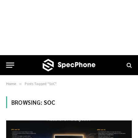
Home
Posts Tagged "SoC"
»
BROWSING:
SOC