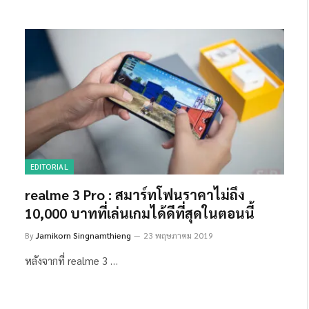
EDITORIAL
realme 3 Pro : สมาร์ทโฟนราคาไม่ถึง
10,000 บาทที่เล่นเกมได้ดีที่สุดในตอนนี้
By
Jamikorn Singnamthieng
23 พฤษภาคม 2019
หลังจากที่ realme 3 …