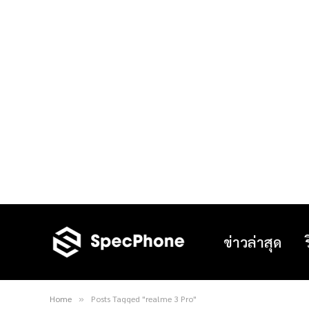
ข่าวล่าสุด
Home
Posts Tagged "realme 3 Pro"
»