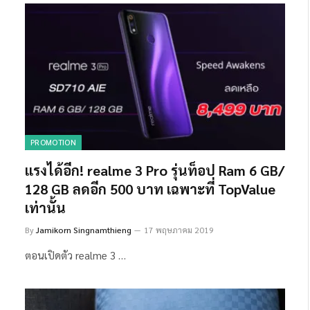
PROMOTION
แรงได้อีก! realme 3 Pro รุ่นท็อป Ram 6 GB/
128 GB ลดอีก 500 บาท เฉพาะที่ TopValue
เท่านั้น
By
Jamikorn Singnamthieng
17 พฤษภาคม 2019
ตอนเปิดตัว realme 3 …