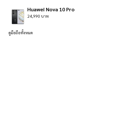
Huawei Nova 10 Pro
24,990 บาท
ดูมือถือทั้งหมด