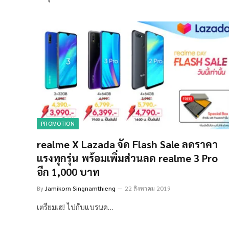
PROMOTION
realme X Lazada จัด Flash Sale ลดราคา
แรงทุกรุ่น พร้อมเพิ่มส่วนลด realme 3 Pro
อีก 1,000 บาท
By
Jamikorn Singnamthieng
22 สิงหาคม 2019
เตรียมเฮ! ไปกับแบรนด…