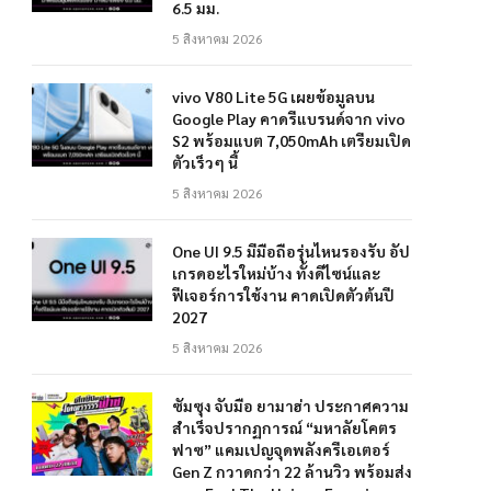
6.5 มม.
5 สิงหาคม 2026
vivo V80 Lite 5G เผยข้อมูลบน
Google Play คาดรีแบรนด์จาก vivo
S2 พร้อมแบต 7,050mAh เตรียมเปิด
ตัวเร็วๆ นี้
5 สิงหาคม 2026
One UI 9.5 มีมือถือรุ่นไหนรองรับ อัป
เกรดอะไรใหม่บ้าง ทั้งดีไซน์และ
ฟีเจอร์การใช้งาน คาดเปิดตัวต้นปี
2027
5 สิงหาคม 2026
ซัมซุง จับมือ ยามาฮ่า ประกาศความ
สำเร็จปรากฏการณ์ “มหาลัยโคตร
ฟาซ” แคมเปญจุดพลังครีเอเตอร์
Gen Z กวาดกว่า 22 ล้านวิว พร้อมส่ง