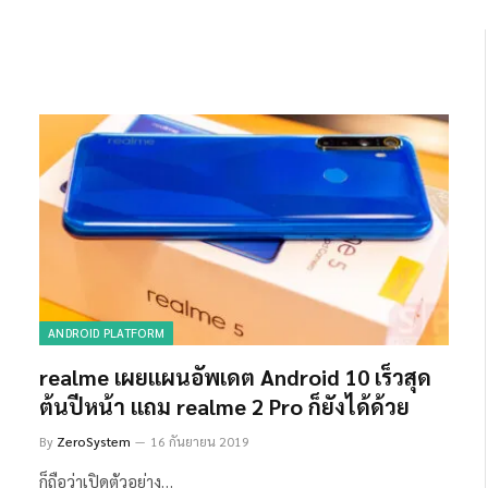
ANDROID PLATFORM
realme เผยแผนอัพเดต Android 10 เร็วสุด
ต้นปีหน้า แถม realme 2 Pro ก็ยังได้ด้วย
By
ZeroSystem
16 กันยายน 2019
ก็ถือว่าเปิดตัวอย่าง…