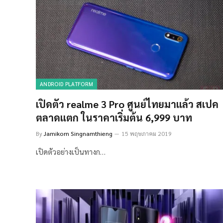
ANDROID PLATFORM
เปิดตัว realme 3 Pro ศูนย์ไทยมาแล้ว สเปค
ตลาดแตก ในราคาเริ่มต้น 6,999 บาท
By
Jamikorn Singnamthieng
15 พฤษภาคม 2019
เปิดตัวอย่างเป็นทางก…