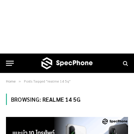
Home
Posts Tagged "realme 14 5g"
»
BROWSING:
REALME 14 5G