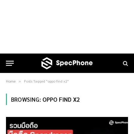
Home
Posts Tagged "oppo find x2"
»
BROWSING:
OPPO FIND X2