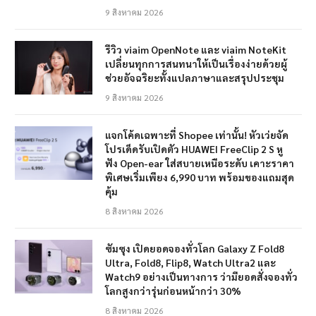
9 สิงหาคม 2026
รีวิว viaim OpenNote และ viaim NoteKit
เปลี่ยนทุกการสนทนาให้เป็นเรื่องง่ายด้วยผู้
ช่วยอัจฉริยะทั้งแปลภาษาและสรุปประชุม
9 สิงหาคม 2026
แจกโค้ดเฉพาะที่ Shopee เท่านั้น! หัวเว่ยจัด
โปรเด็ดรับเปิดตัว HUAWEI FreeClip 2 S หู
ฟัง Open-ear ใส่สบายเหนือระดับ เคาะราคา
พิเศษเริ่มเพียง 6,990 บาท พร้อมของแถมสุด
คุ้ม
8 สิงหาคม 2026
ซัมซุง เปิดยอดจองทั่วโลก Galaxy Z Fold8
Ultra, Fold8, Flip8, Watch Ultra2 และ
Watch9 อย่างเป็นทางการ ว่ามียอดสั่งจองทั่ว
โลกสูงกว่ารุ่นก่อนหน้ากว่า 30%
8 สิงหาคม 2026