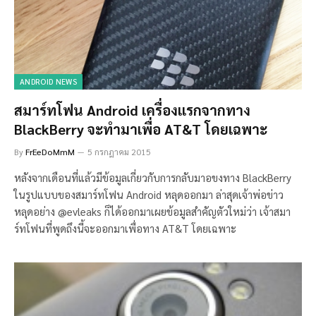
ANDROID NEWS
สมาร์ทโฟน Android เครื่องแรกจากทาง
BlackBerry จะทำมาเพื่อ AT&T โดยเฉพาะ
By
FrEeDoMmM
5 กรกฎาคม 2015
หลังจากเดือนที่แล้วมีข้อมูลเกี่ยวกับการกลับมาอขงทาง BlackBerry
ในรูปแบบของสมาร์ทโฟน Android หลุดออกมา ล่าสุดเจ้าพ่อข่าว
หลุดอย่าง @evleaks ก็ได้ออกมาเผยข้อมูลสำคัญตัวใหม่ว่า เจ้าสมา
ร์ทโฟนที่พูดถึงนี้จะออกมาเพื่อทาง AT&T โดยเฉพาะ