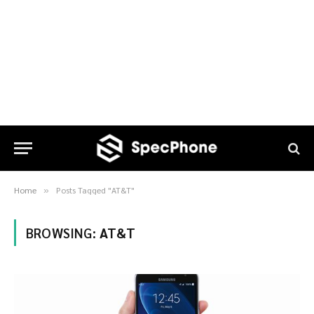
Home
Posts Tagged "AT&T"
»
BROWSING:
AT&T