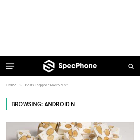
Home
Posts Tagged "Android N"
»
BROWSING:
ANDROID N