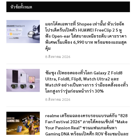
หัวข้อทั้งหมด
แจกโค้ดเฉพาะที่ Shopee เท่านั้น! หัวเว่ยจัด
โปรเด็ดรับเปิดตัว HUAWEI FreeClip 2 S หู
ฟัง Open-ear ใส่สบายเหนือระดับ เคาะราคา
พิเศษเริ่มเพียง 6,990 บาท พร้อมของแถมสุด
คุ้ม
8 สิงหาคม 2026
ซัมซุง เปิดยอดจองทั่วโลก Galaxy Z Fold8
Ultra, Fold8, Flip8, Watch Ultra2 และ
Watch9 อย่างเป็นทางการ ว่ามียอดสั่งจองทั่ว
โลกสูงกว่ารุ่นก่อนหน้ากว่า 30%
8 สิงหาคม 2026
realme เตรียมฉลองครบรอบแบรนด์กับ “828
Fan Festival 2026” ภายใต้คอนเซ็ปต์ “Make
Your Passion Real” ชวนแฟนเกมค้นหา
Gaming DNA พร้อมเปิดศึก ROV ชิงแชมป์และ