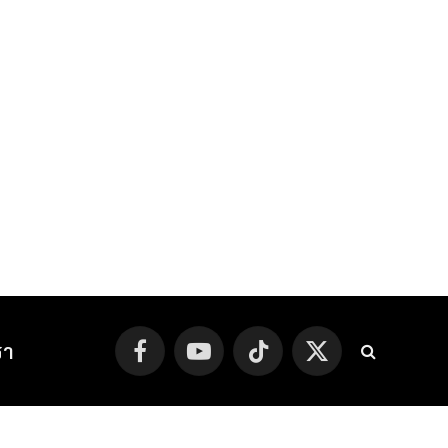
รา
Facebook
YouTube
TikTok
X
(Twitter)