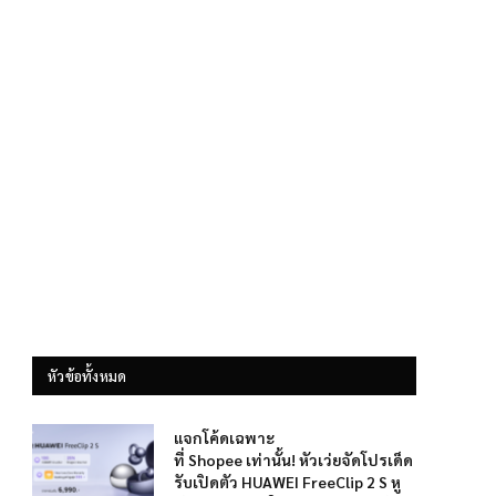
หัวข้อทั้งหมด
แจกโค้ดเฉพาะ
ที่ Shopee เท่านั้น! หัวเว่ยจัดโปรเด็ด
รับเปิดตัว HUAWEI FreeClip 2 S หู