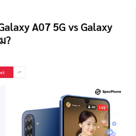
: Galaxy A07 5G vs Galaxy
หม?
est