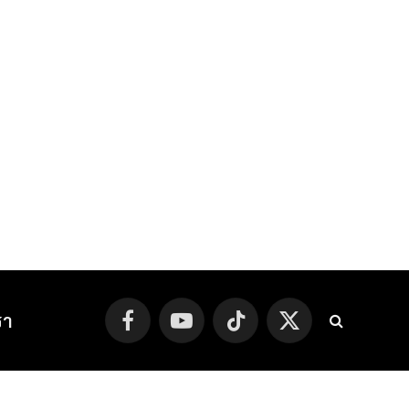
รา
Facebook
YouTube
TikTok
X
(Twitter)