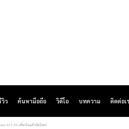
รีวิว
ค้นหามือถือ
วิดีโอ
บทความ
ติดต่อเ
axy A17 5G เพิ่มเงินแล้วคุ้มไหม?