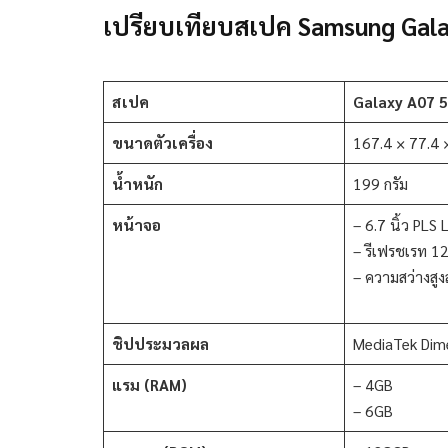
เปรียบเทียบสเปค Samsung Gal
สเปค
Galaxy A07 
ขนาดตัวเครื่อง
167.4 × 77.4 ×
น้ำหนัก
199 กรัม
หน้าจอ
– 6.7 นิ้ว PLS
– รีเฟรชเรท 1
– ความสว่างสูง
ชิปประมวลผล
MediaTek Dim
แรม (RAM)
– 4GB
– 6GB