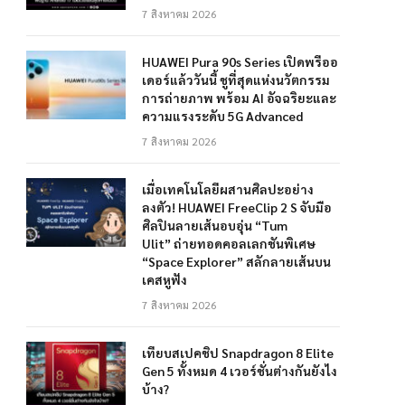
7 สิงหาคม 2026
HUAWEI Pura 90s Series เปิดพรีออ
เดอร์แล้ววันนี้ ชูที่สุดแห่งนวัตกรรม
การถ่ายภาพ พร้อม AI อัจฉริยะและ
ความแรงระดับ 5G Advanced
7 สิงหาคม 2026
เมื่อเทคโนโลยีผสานศิลปะอย่าง
ลงตัว! HUAWEI FreeClip 2 S จับมือ
ศิลปินลายเส้นอบอุ่น “Tum
Ulit” ถ่ายทอดคอลเลกชันพิเศษ
“Space Explorer” สลักลายเส้นบน
เคสหูฟัง
7 สิงหาคม 2026
เทียบสเปคชิป Snapdragon 8 Elite
Gen 5 ทั้งหมด 4 เวอร์ชั่นต่างกันยังไง
บ้าง?