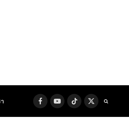
รา
Facebook
YouTube
TikTok
X
(Twitter)