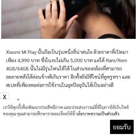
ข้อสังเกตของแบตเตอรี่ความจุ 3,000 mAh ใน Xiaomi Mi Play
นั้นคือหลังจากที่เล่นจนเครื่องร้อนแล้วนั้นแบตเตอรี่จะลดลงเร็ว
มาก ทำให้หากนำไปใช้เล่นเกมบ่อย ๆ ก็ควรจะมี Power bank
พกติดตัวเอาไว้ด้วย นอกจากนี้ด้วยความที่มีแบตเตอรี่ถึง 3,000
mAh แต่ไม่มีระบบชาร์จเร็ว อีกทั้งยังรับไฟขาเข้าได้มากสุด 10W
(5V: 2A) ทำให้กว่าจะเต็มต้องใช้เวลานานพอสมควรเลยครับ
X
เราใช้คุกกี้เพื่อพัฒนาประสิทธิภาพ และประสบการณ์ที่ดีในการใช้เว็บไซต์
สรุป
ของคุณ คุณสามารถศึกษารายละเอียดได้ที่
นโยบายความเป็นส่วนตัว
ยอมรับ