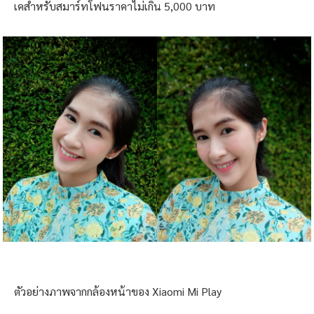
ความแตกต่างระหว่างโหมดถ่ายภาพปกติ กับโหมดใบหน้าสวย
ก็ตามตัวอย่างด้านล่าง ภาพซ้ายถ่ายด้วยโหมดปกติ ภาพขวาเป็น
โหมด Portrait การตัดขอบแม้จะมีหลุดบ้าง แต่โดยรวมถือว่าโอ
เคสำหรับสมาร์ทโฟนราคาไม่เกิน 5,000 บาท