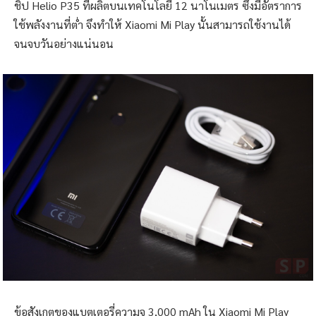
ROV แล้วสามารถปรับค่าสูงสุดได้ แต่ขอไม่แนะนำให้ทำเพราะ
จะทำให้เฟรมเรทเฉลี่ยราว 20 fps และเครื่องยังร้อนเร็วอีกด้วย
แนะนำให้ปรับตั้งค่าต่ำถึงกลาง ในโหมดเฟรมเรทปกติ (30 fps)
จะเล่นได้ลื่นไหลมากกว่า ส่วนตัวมองว่ารุ่นนี้สามารถเล่นเกมได้
ทุกแนว แต่ต้องมีการปรับตั้งค่าให้เหมาะสมกับสเปค โดยส่วนมาก
จะเป็นการปรับ Low – Mid เป็นส่วนใหญ่