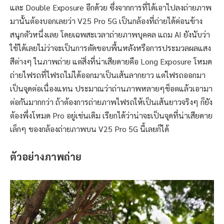
และ Double Exposure อีกด้วย ซึ่งจากการที่ได้เอาไปลงถ่ายภาพ
มานั้นต้องบอกเลยว่า V25 Pro 5G เป็นกล้องที่ถ่ายได้ค่อนข้าง
สนุกตัวหนึ่งเลย โดยเฉพสะเวลาถ่ายภาพบุคคล แถม AI ยังนับว่า
ใช้ได้เลยไม่ว่าจะเป็นการตัดขอบพื้นหลังหรือการประมวลผลแสง
สีต่างๆ ในภาพถ่าย แต่สิ่งที่น่าเสียดายคือ Long Exposure โหมด
ถ่ายไฟรถที่ไฟรถไม่ได้ออกมาเป็นเส้นลากยาว แต่ไฟรถออกมา
เป็นจุดต่อเนื่องแทน ประมาณว่าถ่านภาพหลายๆช็อตแล้วเอามา
ต่อกันมากกว่า ถ้าต้องการถ่ายภาพไฟรถให้เป็นเส้นยาวจริงๆ ก็ยัง
ต้องพึ่งโหมด Pro อยู่เช่นเดิม เรียกได้ว่าน่าจะเป็นจุดที่น่าเสียดาย
เล็กๆ ของกล้องถ่ายภาพบน V25 Pro 5G นี้เลยก็ได้
ตัวอย่างภาพถ่าย