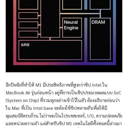
อีกปัจจัยที่ทำให้ M1 มีประสิทธิภาพที่สูงกว่าชิป Intel ใน
MacBook Air รุ่นก่อนหน้า อยู่ที่การเป็นชิปประมวลผลแบบ SoC
(System on Chip) ที่รวมทุกอย่างเข้าไว้ในตัว ต้องอธิบายก่อนว่า
ใน Mac ที่เป็น Intel base จะต้องใช้ชิปหลายตัวเพื่อให้มี
คุณสมบัติครบถ้วน ไม่ว่าจะเป็นโปรเซสเซอร์, I/O, ความปลอดภัย
และหน่วยความจำ แต่สำหรับชิป M1 เทคโนโลยีทั้งหมดนี้ต่างมา