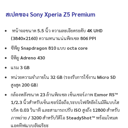
สเปคของ Sony Xperia Z5 Premium
หน้าจอขนาด
5.5
นิ้ว ความละเอียดระดับ
4K UHD
(3840×2160)
ความหนาแน่นพิกเซล
806 PPI
ซีพียู
Snapdragon 810
แบบ
octa core
จีพียู
Adreno 430
แรม
3 GB
หน่วยความจำภายใน
32 GB
(รองรับการใช้งาน
Micro SD
สูงสุด
200 GB
)
กล้องหลังขนาด
23
ล้านพิกเซล เซ็นเซอร์ภาพ
Exmor RS™
1/2.3
นิ้วสำหรับเซ็นเซอร์มือถือ,ระบบโฟกัสอัตโนมัติแบบไฮ
บริด
0.03
วินาที และสามารถปรับ
ISO
สูงถึง
12800
สำหรับ
ภาพถ่าย
/ 3200
สำหรับวิดีโอ
SteadyShot™
พร้อมโหมด
แอคทีฟแบบอัจฉริยะ