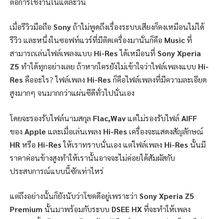
ต่อการใช้งานในแต่ละวัน
เมื่อรีวิวมือถือ
Sony
ถ้าไม่พูดถึงเรื่องระบบเสียงก็คงเหมือนไม่ได้
รีวิว และหนึ่งในซอฟท์แวร์ที่มีติดเครื่องมานั่นก็คือ
Music
ที่
สามารถเล่นไฟล์เพลงแบบ
Hi-Res
ได้เหมือนที่
Sony Xperia
Z5
ทำได้ทุกอย่างเลย ถ้าหากใครยังไม่เข้าใจว่าไฟล์เพลงแบบ
Hi-
Res
คืออะไร? ไฟล์เพลง
Hi-Res
ก็คือไฟล์เพลงที่มีความละเอียด
สูงมากๆ จนมากกว่าแผ่นซีดีทั่วไปนั่นเอง
โดยจะรองรับไฟล์นามสกุล
Flac,Wav
แต่ไม่รองรับไฟล์
AIFF
ของ
Apple
และเมื่อเล่นเพลง
Hi-Res
เครื่องจะแสดงสัญลักษณ์
HR
หรือ
Hi-Res
ให้เราทราบนั่นเอง แต่ไฟล์เพลง
Hi-Res
นั้นมี
ราคาค่อนข้างสูงทำให้เรานั้นอาจจะไม่ค่อยได้สัมผัสกับ
ประสบการณ์แบบนี้ซักเท่าไหร่
แต่ถึงอย่างนั้นก็ยังนับว่าโชคดีอยู่เพราะว่า
Sony Xperia Z5
Premium
นั้นมาพร้อมกับระบบ
DSEE HX
ที่จะทำให้เพลง