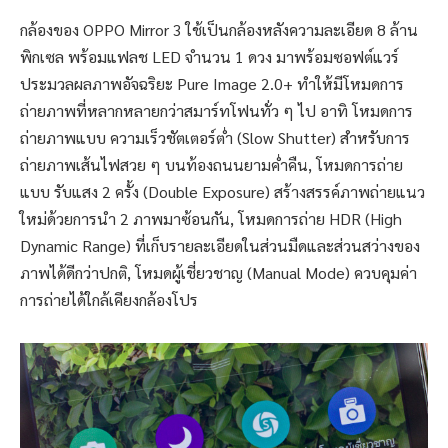
กล้องของ OPPO Mirror 3 ใช้เป็นกล้องหลังความละเอียด 8 ล้าน
พิกเซล พร้อมแฟลช LED จำนวน 1 ดวง มาพร้อมซอฟต์แวร์
ประมวลผลภาพอัจฉริยะ Pure Image 2.0+ ทำให้มีโหมดการ
ถ่ายภาพที่หลากหลายกว่าสมาร์ทโฟนทั่ว ๆ ไป อาทิ โหมดการ
ถ่ายภาพแบบ ความเร็วชัตเตอร์ต่ำ (Slow Shutter) สำหรับการ
ถ่ายภาพเส้นไฟสวย ๆ บนท้องถนนยามค่ำคืน, โหมดการถ่าย
แบบ รับแสง 2 ครั้ง (Double Exposure) สร้างสรรค์ภาพถ่ายแนว
ใหม่ด้วยการนำ 2 ภาพมาซ้อนกัน, โหมดการถ่าย HDR (High
Dynamic Range) ที่เก็บรายละเอียดในส่วนมืดและส่วนสว่างของ
ภาพได้ดีกว่าปกติ, โหมดผู้เชี่ยวชาญ (Manual Mode) ควบคุมค่า
การถ่ายได้ใกล้เคียงกล้องโปร