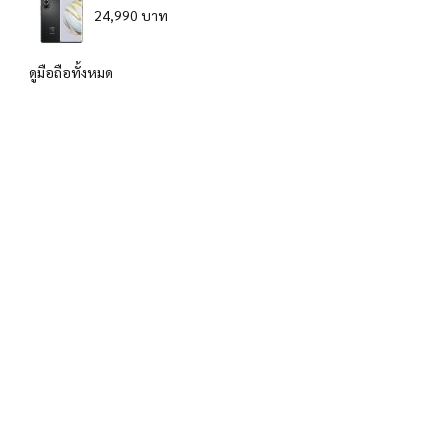
24,990 บาท
ดูมือถือทั้งหมด