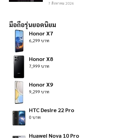
7 สิงหาคม 2026
มือถือรุ่นยอดนิยม
Honor X7
6,299 บาท
Honor X8
7,999 บาท
Honor X9
9,299 บาท
HTC Desire 22 Pro
0 บาท
Huawei Nova 10 Pro