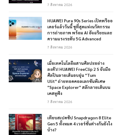
7 สิงหาคม 2026
HUAWEI Pura 90s Series เปิดพรีออ
เดอร์แล้ววันนี้ ชูที่สุดแห่งนวัตกรรม
การถ่ายภาพ พร้อม AI อัจฉริยะและ
ความแรงระดับ 5G Advanced
7 สิงหาคม 2026
เมื่อเทคโนโลยีผสานศิลปะอย่าง
ลงตัว! HUAWEI FreeClip 2 S จับมือ
ศิลปินลายเส้นอบอุ่น “Tum
Ulit” ถ่ายทอดคอลเลกชันพิเศษ
“Space Explorer” สลักลายเส้นบน
เคสหูฟัง
7 สิงหาคม 2026
เทียบสเปคชิป Snapdragon 8 Elite
Gen 5 ทั้งหมด 4 เวอร์ชั่นต่างกันยังไง
บ้าง?