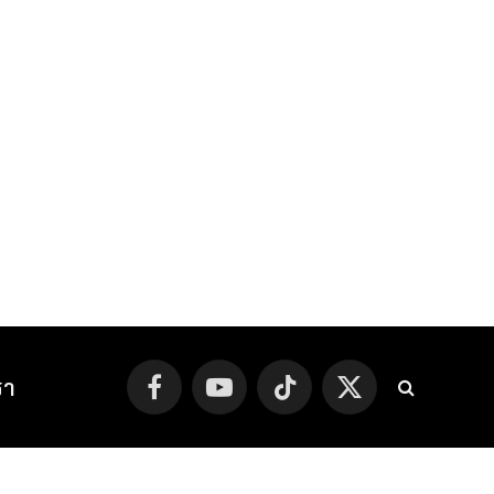
รา
Facebook
YouTube
TikTok
X
(Twitter)