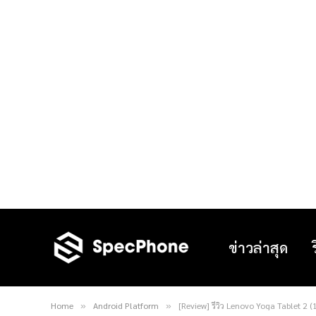
ข่าวล่าสุด
Home
Android Platform
[Review] รีวิว Lenovo Yoga Tablet 2 
»
»