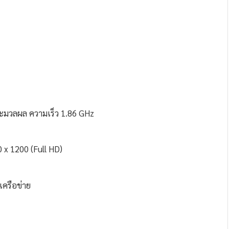
ะมวลผล ความเร็ว 1.86 GHz
 x 1200 (Full HD)
เครือข่าย