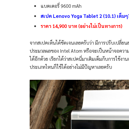
แบตเตอรี่ 9600 mAh
สเปค Lenovo Yoga Tablet 2 (10.1) เต็มๆ
ราคา 14,900 บาท (อย่างไม่เป็นทางการ)
จากสเปคเห็นได้ชัดเจนเลยครับว่า มีการปรับเปลี่ยน
ประมวลผลของ Intel Atom หรือจะเป็นหน้าจอความล
ได้อีกด้วย เรียกได้ว่าสเปคนี่มาเติมเต็มกับการใช้งาน
ประเภทไหนก็ใช้ได้อย่างไม่มีปัญหาเลยครับ