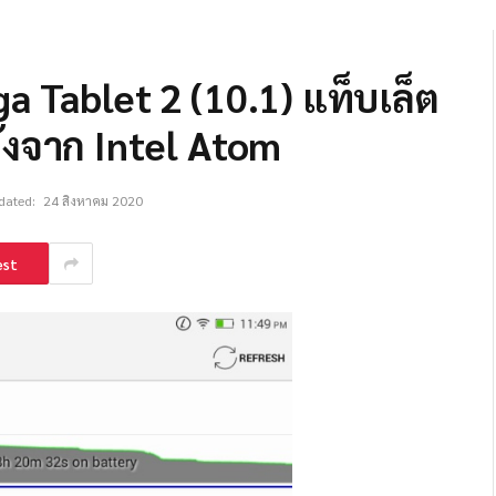
ga Tablet 2 (10.1) แท็บเล็ต
ังจาก Intel Atom
dated:
24 สิงหาคม 2020
est