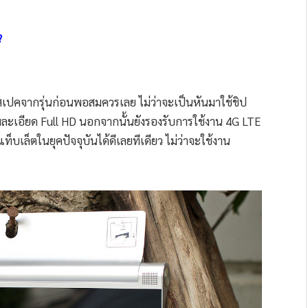
?
สเปคจากรุ่นก่อนพอสมควรเลย ไม่ว่าจะเป็นหันมาใช้ชิป
ะเอียด Full HD นอกจากนั้นยังรองรับการใช้งาน 4G LTE
แท็บเล็ตในยุคปัจจุบันได้ดีเลยทีเดียว ไม่ว่าจะใช้งาน