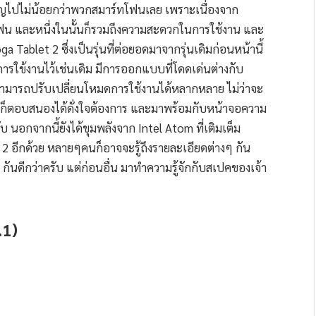
สำคัญไปไม่น้อยกว่าพวกสมาร์ทโฟนเลย เพราะเนื่องจาก
์ทโฟน และหนึ่งในนั้นก็รวมถึงความสะดวกในการใช้งาน และ
 Tablet 2 ซึ่งเป็นรุ่นที่ต่อยอดมาจากรุ่นเดิมก่อนหน้านี้
การใข้งานไว้เช่นเดิม มีการออกแบบที่โดดเด่นต่างกับ
่สามารถปรับเปลี่ยนโหมดการใช้งานได้หลากหลาย ไม่ว่าจะ
งๆ ก็ตอบสนองได้ดั่งใจต้องการ และมาพร้อมกับหน้าจอความ
บ นอกจากนี้ยังได้ขุมพลังจาก Intel Atom ที่เติมเต็ม
2 อีกด้วย หลายๆคนก็อาจจะรู้ถึงรายละเอียดต่างๆ กัน
กันดีกว่าครับ แต่ก่อนอื่น มาทำความรู้จักกับสเปคของเจ้า
.1)