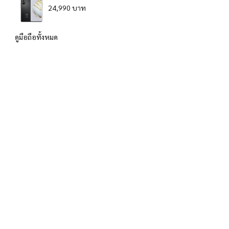
24,990 บาท
ดูมือถือทั้งหมด