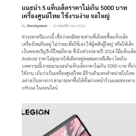
แนะนำ 5 แท็บเล็ตราคาไม่เกิน 5000 บาท
เครื่องศูนย์ไทย ใช้งานง่าย จอใหญ่
By
ZeroSystem
26 พฤศจิกายน 2024
ช่วงปลายปีแบบนี้ เชื่อว่าคงมีหลายท่านที่เล็งจะซื้อแท็บเล็ต
เครื่องใหม่กันอยู่ ไม่ว่าจะเพื่อใช้เอง ให้ผู้หลักผู้ใหญ่ หรือให้เด็ก
เป็นของขวัญรับปีใหม่ก็ตาม ซึ่งในช่วงปลายปี 2024 ก็มีแท็บเล็ต
Android ราคาไม่สูงมากให้เลือกอยู่พอสมควรทีเดียว โดยใน
บทความนี้เราจะมาแนะนำแท็บเล็ตราคาไม่เกิน 5000 บาท ที่น่า
ใช้งาน เน้นว่าเป็นเครื่องศูนย์ไทย มีร้านตัวแทนจำหน่ายในไทย
อย่างเป็นทางการ สามารถหาซื้อได้ทั้งผ่านหน้าร้านและช่องทาง
official ในออนไลน์