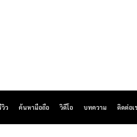
รีวิว
ค้นหามือถือ
วิดีโอ
บทความ
ติดต่อเ