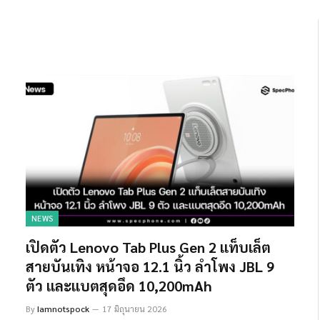
NEWS
เปิดตัว Lenovo Tab Plus Gen 2 แท็บเล็ต
สายบันเทิง หน้าจอ 12.1 นิ้ว ลำโพง JBL 9
ตัว และแบตสุดอึด 10,200mAh
By
Iamnotspock
17 มิถุนายน 2026