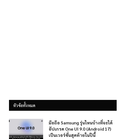
หัวข้อทั้งหมด
มือถือ Samsung รุ่นไหนบ้างที่จะได้
อัปเกรด One UI 9.0 (Android 17)
เป็นเวอร์ชั่นสุดท้ายในปีนี้