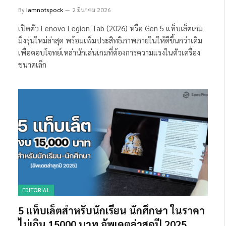
By
Iamnotspock
2 มีนาคม 2026
เปิดตัว Lenovo Legion Tab (2026) หรือ Gen 5 แท็บเล็ตเกม
มิ่งรุ่นใหม่ล่าสุด พร้อมเพิ่มประสิทธิภาพภายในให้ดีขึ้นกว่าเดิม
เพื่อตอบโจทย์เหล่านักเล่นเกมที่ต้องการความแรงในตัวเครื่อง
ขนาดเล็ก
EDITORIAL
5 แท็บเล็ตสำหรับนักเรียน นักศึกษา ในราคา
ไม่เกิน 15000 บาท อัพเดตล่าสุดปี 2025