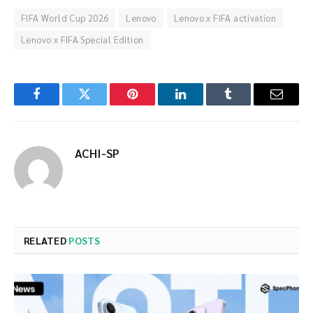
FIFA World Cup 2026
Lenovo
Lenovo x FIFA activation
Lenovo x FIFA Special Edition
Facebook
Twitter
Pinterest
LinkedIn
Tumblr
Email
ACHI-SP
RELATED
POSTS