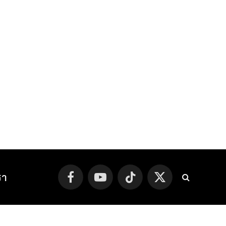
รา
Facebook
YouTube
TikTok
X
(Twitter)