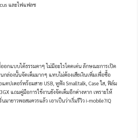
Focus และไฟแฟลช
ที่ออกแบบได้ธรรมดาๆ ไม่มีอะไรโดดเด่น ลักษณะการเปิด
กล่องนั้นจัดเต็มมากๆ แทบไม่ต้องเสียเงินเพิ่มเพื่อซื้อ
 อแดปเตอร์พร้อมสาย USB, หูฟัง Smalltalk, Case ใส, ฟิล์ม
?3GX แถมคู่มือการใช้งานยังจัดเต็มอีกต่างหาก เพราะให้
ริ่นมายาวพอสมควรแล้ว เอาเป็นว่าเริ่มรีวิว i-mobile?IQ