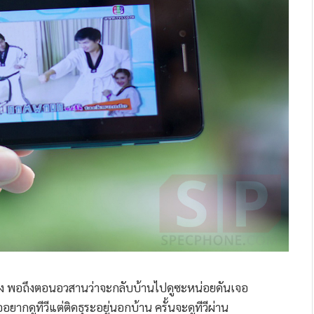
รื่อง พอถึงตอนอวสานว่าจะกลับบ้านไปดูซะหน่อยดันเจอ
ากดูทีวีแต่ติดธุระอยู่นอกบ้าน ครั้นจะดูทีวีผ่าน