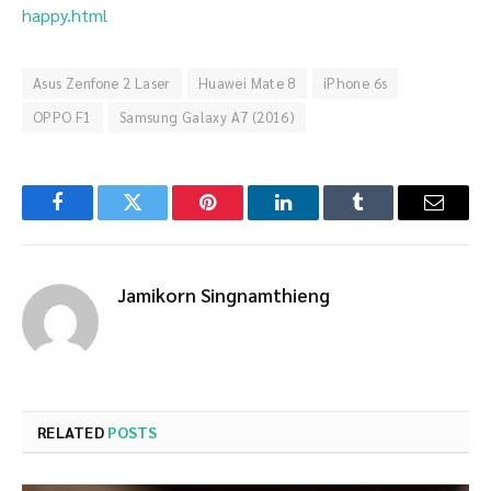
happy.html
Asus Zenfone 2 Laser
Huawei Mate 8
iPhone 6s
OPPO F1
Samsung Galaxy A7 (2016)
Facebook
Twitter
Pinterest
LinkedIn
Tumblr
Email
Jamikorn Singnamthieng
RELATED
POSTS