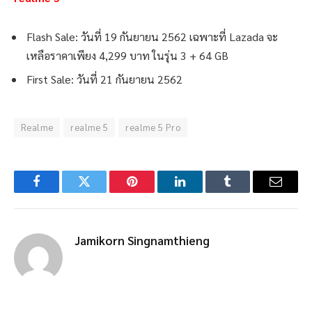
Flash Sale: วันที่ 19 กันยายน 2562 เฉพาะที่ Lazada จะ
เหลือราคาเพียง 4,299 บาท ในรุ่น 3 + 64 GB
First Sale: วันที่ 21 กันยายน 2562
Realme
realme 5
realme 5 Pro
Facebook
Twitter
Pinterest
LinkedIn
Tumblr
Email
Jamikorn Singnamthieng