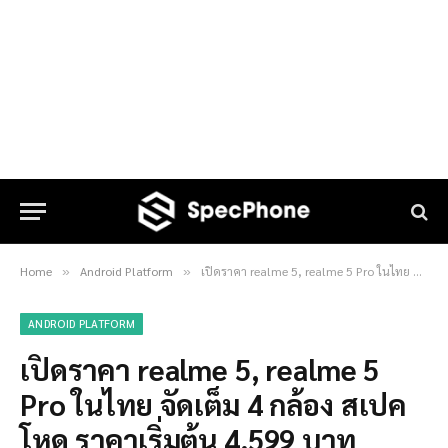
Home
Android Platform
เปิดราคา realme 5, realme 5 Pro ในไทย จัดเต็ม 4 กล้อง สเปคโหด ราคาเริ่มต้น 4,599 บาท
»
»
ANDROID PLATFORM
เปิดราคา realme 5, realme 5
Pro ในไทย จัดเต็ม 4 กล้อง สเปค
โหด ราคาเริ่มต้น 4,599 บาท