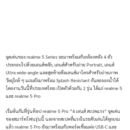
จุดเด่นของ realme 5 Series จะมาพร้อมกับกล้องหลัง 4 ตัว
ประกอบไปด้วยเลนส์หลัก, เลนส์สำหรับถ่าย Portrait, เลนส์
Ultra wide-angle และสุดท้ายคือเลนส์มาโครสำหรับถ่ายภาพ
วัตถุใกล้ ๆ แถมยังมาพร้อม Splash Resistant กันละอองน้ำได้
โดยงานวันนี้ที่ประเทศไทย เปิดตัวด้วยกัน 2 รุ่น ได้แก่ realme 5
และ realme 5 Pro
เริ่มต้นกันที่รุ่นท็อป realme 5 Pro “4 เลนส์ สเปคแรง” จุดเด่น
ของสมาร์ทโฟนรุ่นนี้ นอกจากสเปคที่แรงในระดับเล่นได้ทุกเกม
แล้ว realme 5 Pro ยังมาพร้อมกับพอร์ตเชื่อมต่อ USB-C และ