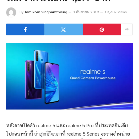
By
Jamikorn Singnamthieng
3 กันยายน 2019
19,402 Views
หลังจากเปิดตัว realme 5 และ realme 5 Pro ที่ประเทศอินเดีย
ไปก่อนหน้านี้ ล่าสุดก็ถึงเวลาที่ realme 5 Series จะวางจำหน่าย