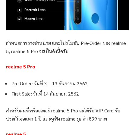
กำหนดการวางจำหน่าย และโปรโมชัน Pre-Order ของ realme
5, realme 5 Pro จะเป็นดังนี้ครับ
realme 5 Pro
Pre Order: วันที่ 3 – 13 กันยายน 2562
First Sale: วันที่ 14 กันยายน 2562
สำหรับคนที่พรีออเดอร์ realme 5 Pro จะได้รับ VIP Card รับ
ประกันจอแตก 1 ปี และหูฟัง realme มูลค่า 899 บาท
realme 5