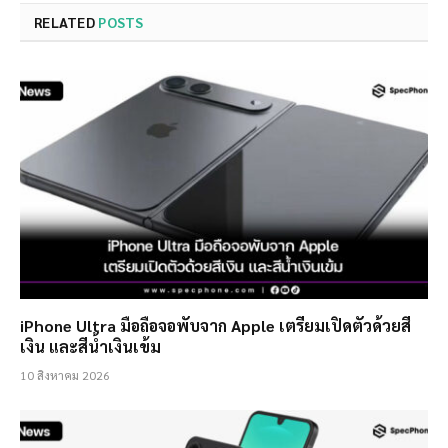
RELATED
POSTS
iPhone Ultra มือถือจอพับจาก Apple เตรียมเปิดตัวด้วยสี
เงิน และสีน้ำเงินเข้ม
10 สิงหาคม 2026