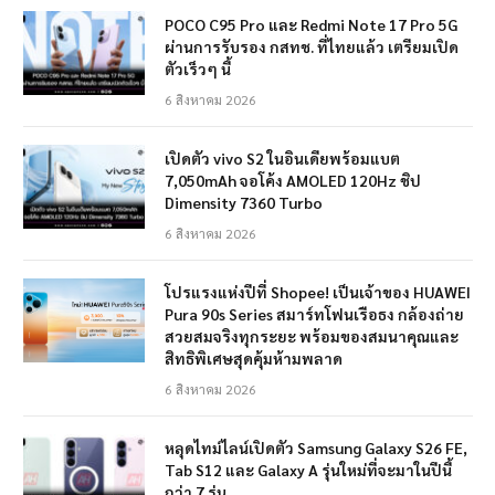
POCO C95 Pro และ Redmi Note 17 Pro 5G
ผ่านการรับรอง กสทช. ที่ไทยแล้ว เตรียมเปิด
ตัวเร็วๆ นี้
6 สิงหาคม 2026
เปิดตัว vivo S2 ในอินเดียพร้อมแบต
7,050mAh จอโค้ง AMOLED 120Hz ชิป
Dimensity 7360 Turbo
6 สิงหาคม 2026
โปรแรงแห่งปีที่ Shopee! เป็นเจ้าของ HUAWEI
Pura 90s Series สมาร์ทโฟนเรือธง กล้องถ่าย
สวยสมจริงทุกระยะ พร้อมของสมนาคุณและ
สิทธิพิเศษสุดคุ้มห้ามพลาด
6 สิงหาคม 2026
หลุดไทม์ไลน์เปิดตัว Samsung Galaxy S26 FE,
Tab S12 และ Galaxy A รุ่นใหม่ที่จะมาในปีนี้
กว่า 7 รุ่น