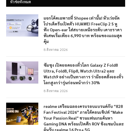
หัวข้อทั้งหมด
แจกโค้ดเฉพาะที่ Shopee เท่านั้น! หัวเว่ยจัด
โปรเด็ดรับเปิดตัว HUAWEI FreeClip 2 S หู
ฟัง Open-ear ใส่สบายเหนือระดับ เคาะราคา
พิเศษเริ่มเพียง 6,990 บาท พร้อมของแถมสุด
คุ้ม
8 สิงหาคม 2026
ซัมซุง เปิดยอดจองทั่วโลก Galaxy Z Fold8
Ultra, Fold8, Flip8, Watch Ultra2 และ
Watch9 อย่างเป็นทางการ ว่ามียอดสั่งจองทั่ว
โลกสูงกว่ารุ่นก่อนหน้ากว่า 30%
8 สิงหาคม 2026
realme เตรียมฉลองครบรอบแบรนด์กับ “828
Fan Festival 2026” ภายใต้คอนเซ็ปต์ “Make
Your Passion Real” ชวนแฟนเกมค้นหา
Gaming DNA พร้อมเปิดศึก ROV ชิงแชมป์และ
ลุ้นรับ realme 16 Pro+ 5G