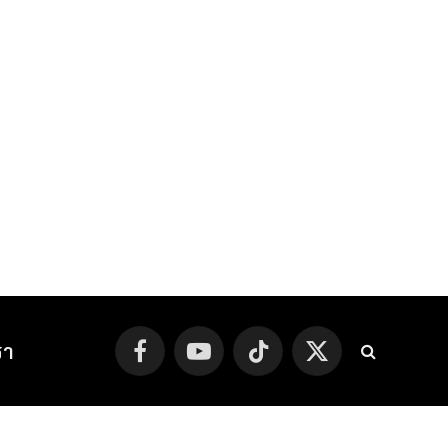
รา
Facebook
YouTube
TikTok
X
(Twitter)