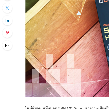
ใหม่ล่าสุด หูฟังบลูทูธ BH 101 Sport คุณภาพเสียงดี