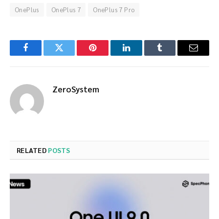
OnePlus
OnePlus 7
OnePlus 7 Pro
Facebook
Twitter
Pinterest
LinkedIn
Tumblr
Email
ZeroSystem
RELATED
POSTS