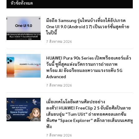
หัวข้อทั้งหมด
มือถือ Samsung รุ่นไหนบ้างที่จะได้อัปเกรด
One UI 9.0 (Android 17) เป็นเวอร์ชั่นสุดท้าย
ในปีนี้
7 สิงหาคม 2026
HUAWEI Pura 90s Series เปิดพรีออเดอร์แล้ว
วันนี้ ชูที่สุดแห่งนวัตกรรมการถ่ายภาพ
พร้อม AI อัจฉริยะและความแรงระดับ 5G
Advanced
7 สิงหาคม 2026
เมื่อเทคโนโลยีผสานศิลปะอย่าง
ลงตัว! HUAWEI FreeClip 2 S จับมือศิลปินลาย
เส้นอบอุ่น “Tum Ulit” ถ่ายทอดคอลเลกชัน
พิเศษ “Space Explorer” สลักลายเส้นบนเคสหู
ฟัง
7 สิงหาคม 2026