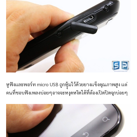
หูฟังเเละพอร์ท micro USB ถูกหุุ้มไว้ด้วยยางเเข็งคุณภาพสูง เเต่
คนที่ชอบฟังเพลงบ่อยๆอาจจะหงุดหงิดได้ที่ต้องเปิดปิดจุกบ่อยๆ