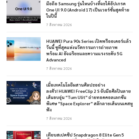
มือถือ Samsung รุ่นไหนบ้างที่จะได้อัปเกรด
One UI 9.0 (Android 17) เป็นเวอร์ชั่นสุดท้าย
ในปีนี้
7 สิงหาคม 2026
HUAWEI Pura 90s Series เปิดพรีออเดอร์แล้ว
วันนี้ ชูที่สุดแห่งนวัตกรรมการถ่ายภาพ
พร้อม AI อัจฉริยะและความแรงระดับ 5G
Advanced
7 สิงหาคม 2026
เมื่อเทคโนโลยีผสานศิลปะอย่าง
ลงตัว! HUAWEI FreeClip 2 S จับมือศิลปินลาย
เส้นอบอุ่น “Tum Ulit” ถ่ายทอดคอลเลกชัน
พิเศษ “Space Explorer” สลักลายเส้นบนเคสหู
ฟัง
7 สิงหาคม 2026
เทียบสเปคชิป Snapdragon 8 Elite Gen 5