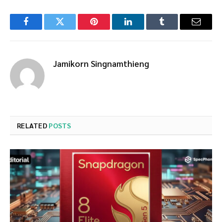
Facebook
Twitter
Pinterest
LinkedIn
Tumblr
Email
Jamikorn Singnamthieng
RELATED
POSTS