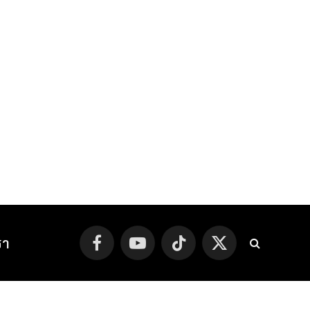
รา
Facebook
YouTube
TikTok
X
(Twitter)