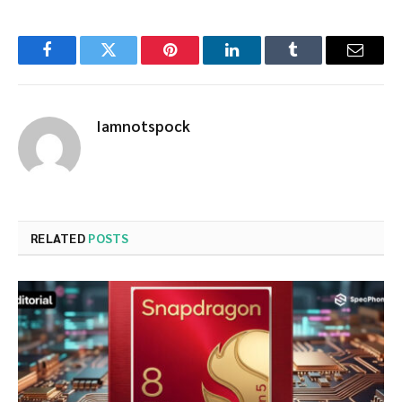
Facebook
Twitter
Pinterest
LinkedIn
Tumblr
Email
Iamnotspock
RELATED
POSTS