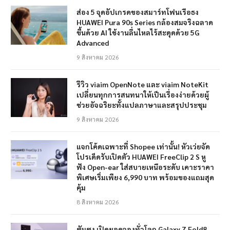
ส่อง 5 จุดอัปเกรดของสมาร์ทโฟนเรือธง
HUAWEI Pura 90s Series กล้องสมจริงฉลาด
ขึ้นด้วย AI ใช้งานลื่นไหลไร้สะดุดด้วย 5G
Advanced
9 สิงหาคม 2026
รีวิว viaim OpenNote และ viaim NoteKit
เปลี่ยนทุกการสนทนาให้เป็นเรื่องง่ายด้วยผู้
ช่วยอัจฉริยะทั้งแปลภาษาและสรุปประชุม
9 สิงหาคม 2026
แจกโค้ดเฉพาะที่ Shopee เท่านั้น! หัวเว่ยจัด
โปรเด็ดรับเปิดตัว HUAWEI FreeClip 2 S หู
ฟัง Open-ear ใส่สบายเหนือระดับ เคาะราคา
พิเศษเริ่มเพียง 6,990 บาท พร้อมของแถมสุด
คุ้ม
8 สิงหาคม 2026
ซัมซุง เปิดยอดจองทั่วโลก Galaxy Z Fold8