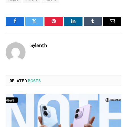
Facebook
Twitter
Pinterest
LinkedIn
Tumblr
Email
Sylenth
RELATED
POSTS