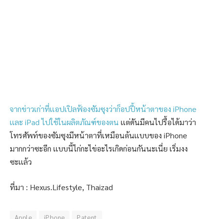
จากข่าวเก่าที่เเอปเปิลฟ้องซัมซุงว่าก็อปปี้หน้าตาของ iPhone
เเละ iPad ไปใช้ในผลิตภัณฑ์ของตน
เเต่ดันมีคนไปรื้อได้มาว่า
โทรศัพท์ของซัมซุงมีหน้าตาที่เหมือนต้นเเบบของ iPhone
มากกว่าซะอีก เเบบนี้ไก่กะไข่อะไรเกิดก่อนกันนะเนี่ย เริ่มงง
ซะเเล้ว
ที่มา : Hexus.Lifestyle, Thaizad
Apple
iPhone
Patent