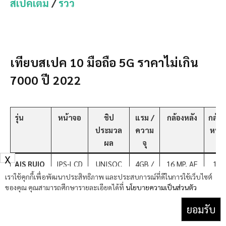
สเปคเต็ม
/
รีวิว
เทียบสเปค 10 มือถือ 5G ราคาไม่เกิน
7000 ปี 2022
รุ่น
หน้าจอ
ชิป
แรม /
กล้องหลัง
กล้อง
ประมวล
ความ
หน้า
ผล
จุ
X
AIS RUIO
IPS-LCD
UNISOC
4GB /
16 MP, AF
13
R1 5G
ขนาด
T7510
64GB
2 MP
MP
เราใช้คุกกี้เพื่อพัฒนาประสิทธิภาพ และประสบการณ์ที่ดีในการใช้เว็บไซต์
ของคุณ คุณสามารถศึกษารายละเอียดได้ที่
นโยบายความเป็นส่วนตัว
6.5 นิ้ว
2 MP
1600 x
ยอมรับ
720