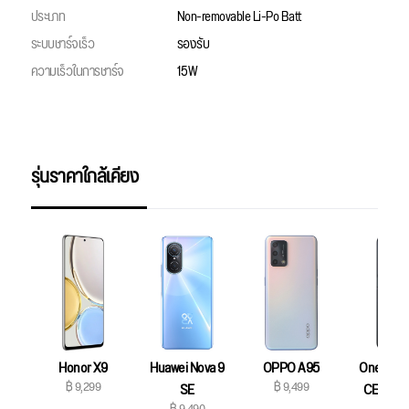
ประเภท
Non-removable Li-Po Batt
ระบบชาร์จเร็ว
รองรับ
ความเร็วในการชาร์จ
15W
รุ่นราคาใกล้เคียง
Honor X9
Huawei Nova 9
OPPO A95
OnePlus 
฿ 9,299
฿ 9,499
SE
CE 2 Lit