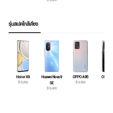
฿ 9,490
฿ 9,99
รุ่นสเปคใกล้เคียง
Honor X9
Huawei Nova 9
OPPO A95
OPPO 
฿ 9,299
฿ 9,499
฿ 9,49
SE
฿ 9,490