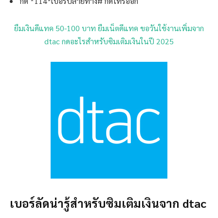
กด *114*เบอร์ปลายทาง# กดโทรออก
ยืมเงินดีแทค 50-100 บาท ยืมเน็ตดีแทค ขอวันใช้งานเพิ่มจาก
dtac กดอะไรสำหรับซิมเติมเงินในปี 2025
เบอร์ลัดน่ารู้สำหรับซิมเติมเงินจาก dtac