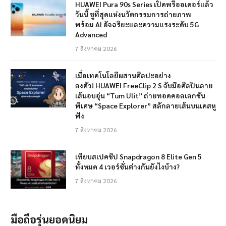
HUAWEI Pura 90s Series เปิดพรีออเดอร์แล้ว
วันนี้ ชูที่สุดแห่งนวัตกรรมการถ่ายภาพ
พร้อม AI อัจฉริยะและความแรงระดับ 5G
Advanced
7 สิงหาคม 2026
เมื่อเทคโนโลยีผสานศิลปะอย่าง
ลงตัว! HUAWEI FreeClip 2 S จับมือศิลปินลาย
เส้นอบอุ่น “Tum Ulit” ถ่ายทอดคอลเลกชัน
พิเศษ “Space Explorer” สลักลายเส้นบนเคสหู
ฟัง
7 สิงหาคม 2026
เทียบสเปคชิป Snapdragon 8 Elite Gen 5
ทั้งหมด 4 เวอร์ชั่นต่างกันยังไงบ้าง?
7 สิงหาคม 2026
มือถือรุ่นยอดนิยม