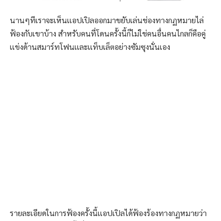
นานๆทีเราจะเห็นเเอปเปิลออกมาขยับเล่นช่องทางกฏหมายไล่
ฟ้องกับเขาบ้าง สำหรับคนที่โดนครั้งนี้ก็ไม่ใช่คนอื่นคนไกลก็คือคู่
เเข่งด้านสมาร์ทโฟนเเละเเท็บเล็ตอย่างซัมซุงนั่นเอง
รายละเอียดในการฟ้องครั้งนี้เเอปเปิลได้ฟ้องร้องทางกฏหมายว่า