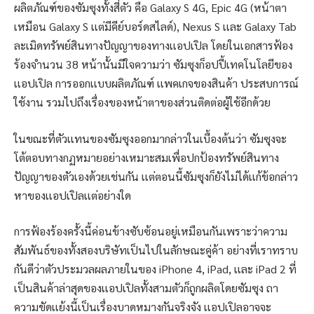
ผลิตภัณฑ์ของซัมซุงทั้งสี่ตัว คือ Galaxy S 4G, Epic 4G (หน้าตา
เหมือน Galaxy S เเต่มีคีย์บอร์ดสไลด์), Nexus S เเละ Galaxy Tab
ละเมิดทรัพย์สินทางปัญญาของทางเเอปเปิล โดยในเอกสารฟ้อง
ร้องจำนวน 38 หน้านั้นมีใจความว่า ซัมซุงก็อปปี้เทคโนโลยีของ
เเอปเปิล การออกเเบบผลิตภัณฑ์ เเพคเกจของสินค้า ประสบการณ์
ใช้งาน รวมไปถึงเรื่องของหน้าตาของส่วนติดต่อผู้ใช้อีกด้วย
ในขณะที่ตัวเเทนของซัมซุงออกมากล่าวในเบื้องต้นว่า ซัมซุงจะ
โต้ตอบทางกฏหมายอย่างเหมาะสมเพื่อปกป้องทรัพย์สินทาง
ปัญญาของตัวเองด้วยเช่นกัน เเต่ตอนนี้ซัมซุงก็ยังไม่ได้เเก้ข้อกล่าว
หาของเเอปเปิลเเต่อย่างใด
การฟ้องร้องครั้งนี้ค่อนข้างซับซ้อนอยู่เหมือนกันเพราะว่าความ
สัมพันธ์ของทั้งสองบริษัทเป็นไปในลักษณะคู่ค้า อย่างที่เราทราบ
กันดีว่าตัวประมวลผลภายในของ iPhone 4, iPad, เเละ iPad 2 ที่
เป็นสินค้าล่าสุดของเเอปเปิลทั้งสามตัวก็ถูกผลิตโดยซัมซุง ถา
ความขัดเเย้งนี้เป็นเรื่องบาดหมางกันจริงจัง เเอปเปิลอาจจะ