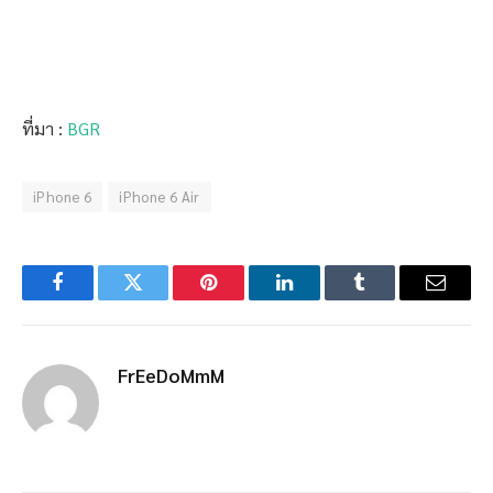
ที่มา :
BGR
iPhone 6
iPhone 6 Air
Facebook
Twitter
Pinterest
LinkedIn
Tumblr
Email
FrEeDoMmM