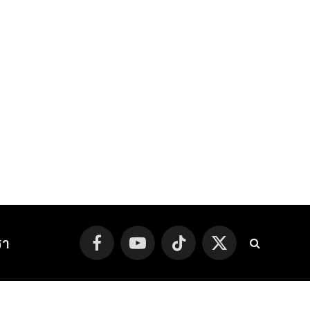
รา
Facebook
YouTube
TikTok
X
(Twitter)