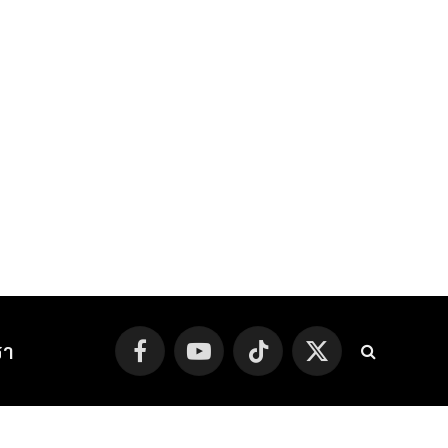
รา
Facebook
YouTube
TikTok
X
(Twitter)