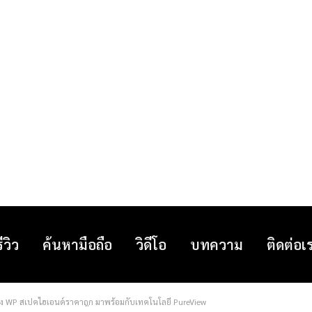
รีวิว
ค้นหามือถือ
วิดีโอ
บทความ
ติดต่อเ
่อง WP สเปคไฮเอนด์ราคาถูก มาพร้อมกับเทคโนโลยี PureView